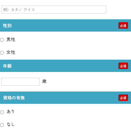
性別
必須
男性
女性
年齢
必須
歳
資格の有無
必須
あり
なし